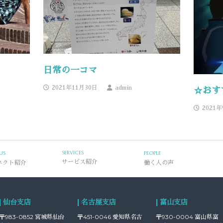
日常の一コマ
2021年11月30日
admin
☆おす
2021
SERVICES
US
PEOPLE
ネクト紹介
サービス紹介
働く人の声
| 仙台支店
| 名古屋支店
| 富山支店
〒983-0852 宮城県仙台
〒451-0046 愛知県名古
〒930-0004 富山県富