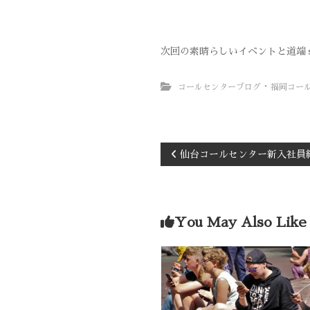
次回の素晴らしいイベントと道端ｓ
・
コールセンターブログ
福岡コー
仙台コールセンター新入社員
You May Also Like