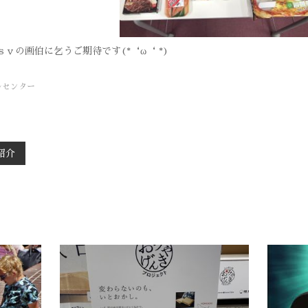
ｖの画伯に乞うご期待です(*‘ω‘ *)
ルセンター
紹介