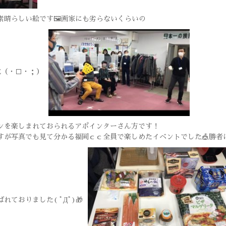
素晴らしい絵です🖼画家にも劣らないくらいの
Σ（・□・；）
ンを楽しまれておられるアポインターさん方です！
すが写真でも見て分かる福岡ｃｃ全員で楽しめたイベントでした🎪勝者
ておりました( ﾟДﾟ)🎁