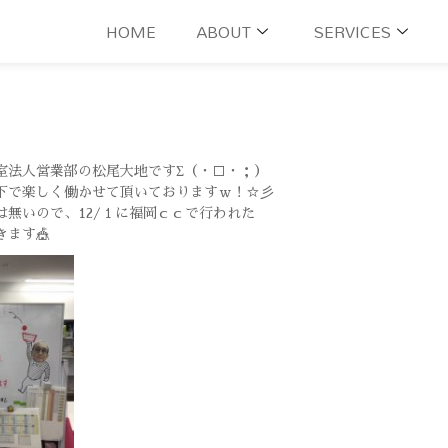
HOME
ABOUT
SERVICES
室法人営業部の松尾大地ですΣ（・□・；）
下で楽しく働かせて頂いておりますｗ！☆彡
無いので、12/１に福岡ｃｃで行われた
ます🎪