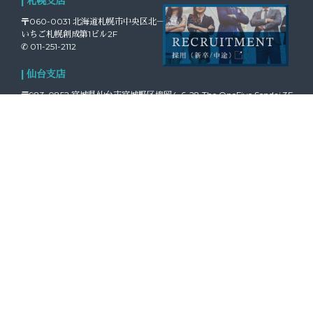
| 札幌支店
〒060-0031 北海道札幌市中央区北一条東2-5-2
いちご札幌創成第1ビル2F
✆ 011-251-2112
| 仙台支店
〒983-0852 宮城県仙台市宮城野区榴岡4-6-28 The OneFive Sendai 3F
✆ 022-292-3790
| 名古屋支店
〒451-0046 愛知県名古屋市西区牛島町2-5 TOMITA・BLD 10階
✆ 052-526-0372
| 富山支店
〒930-0004 富山県富山市桜橋通り2-25 日進富山ビル9F
✆ 076-482-4484
| 福岡支店
〒812-0011
福岡県福岡市博多区博多駅前1-7-22
第14岡部ビル2F