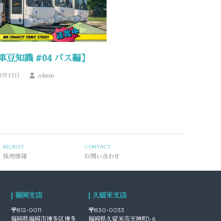
車豆知識 #04 バス編】
9月15日
admin
RECRUIT
CONTACT
採用情報
お問い合わせ
| 福岡支店
| 久留米支店
〒812-0011
〒830-0033
富
福岡県福岡市博多区博多
福岡県久留米市天神町1-6