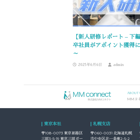
【新人研修レポート – 下
卒社員がアポイント獲得
～
2025年6月6日
admin
ABOUT 
MMコ
| 東京本社
| 札幌支店
〒108-0073 東京都港区
〒060-0031 北海道札幌
三田3-5-19 東京三田ガー
市中央区北一条東2-5-2