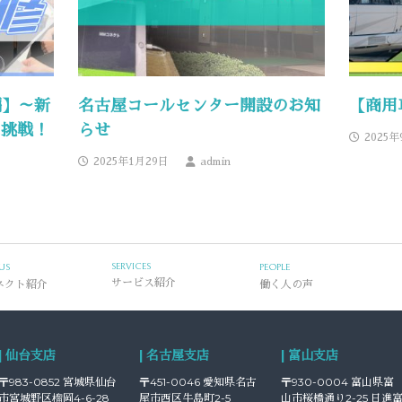
編】～新
名古屋コールセンター開設のお知
【商用
に挑戦！
らせ
2025年
2025年1月29日
admin
SERVICES
US
PEOPLE
ネクト紹介
サービス紹介
働く人の声
| 仙台支店
| 名古屋支店
| 富山支店
〒983-0852 宮城県仙台
〒451-0046 愛知県名古
〒930-0004 富山県富
市宮城野区榴岡4-6-28
屋市西区牛島町2-5
山市桜橋通り2-25 日進