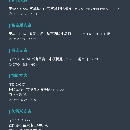
〒983-0852 宮城県仙台市宮城野区榴岡4-6-28 The OneFive Sendai 3F
✆ 022-292-3790
| 名古屋支店
〒451-0046 愛知県名古屋市西区牛島町2-5 TOMITA・BLD 10階
✆ 052-526-0372
| 富山支店
〒930-0004 富山県富山市桜橋通り2-25 日進富山ビル9F
✆ 076-482-4484
| 福岡支店
〒812-0011
福岡県福岡市博多区博多駅前1-7-22
第14岡部ビル2F
✆ 092-432-6300
| 久留米支店
〒830-0033
福岡県久留米市天神町1-6