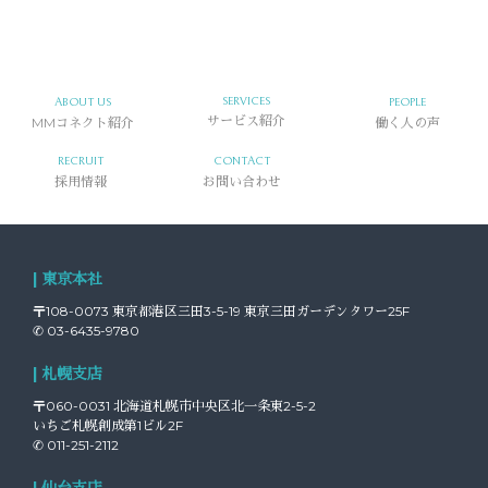
SERVICES
ABOUT US
PEOPLE
MMコネクト紹介
サービス紹介
働く人の声
RECRUIT
CONTACT
採用情報
お問い合わせ
| 東京本社
〒108-0073 東京都港区三田3-5-19 東京三田ガーデンタワー25F
✆ 03-6435-9780
| 札幌支店
〒060-0031 北海道札幌市中央区北一条東2-5-2
いちご札幌創成第1ビル2F
✆ 011-251-2112
| 仙台支店