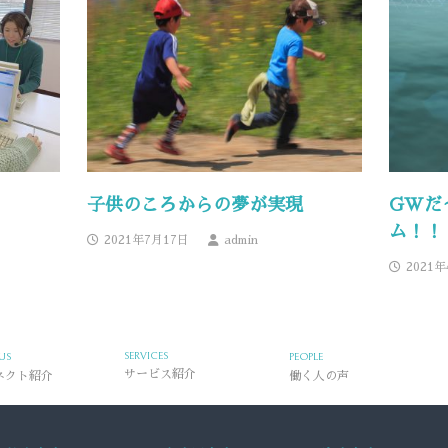
子供のころからの夢が実現
GWだ
ム！！
2021年7月17日
admin
2021
SERVICES
US
PEOPLE
ネクト紹介
サービス紹介
働く人の声