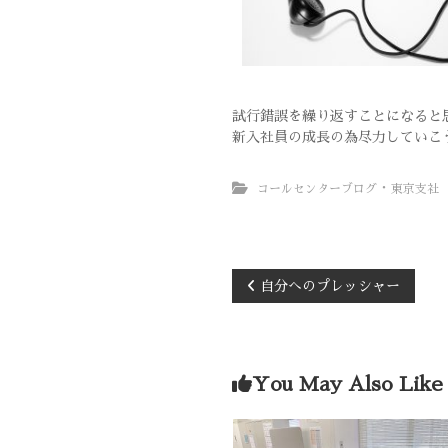
試行錯誤を繰り返すことになると
新入社員の成長の為尽力していこ
・
コールセンターブログ
東京支社
自分へのプレッシャー
You May Also Like