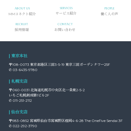
SERVICES
ABOUT US
PEOPLE
MMコネクト紹介
サービス紹介
働く人の声
RECRUIT
CONTACT
採用情報
お問い合わせ
| 東京本社
〒108-0073 東京都港区三田3-5-19 東京三田ガーデンタワー25F
✆ 03-6435-9780
| 札幌支店
〒060-0031 北海道札幌市中央区北一条東2-5-2
いちご札幌創成第1ビル2F
✆ 011-251-2112
| 仙台支店
〒983-0852 宮城県仙台市宮城野区榴岡4-6-28 The OneFive Sendai 3F
✆ 022-292-3790