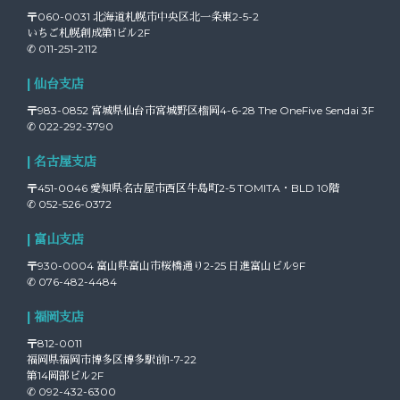
〒060-0031 北海道札幌市中央区北一条東2-5-2
いちご札幌創成第1ビル2F
✆ 011-251-2112
| 仙台支店
〒983-0852 宮城県仙台市宮城野区榴岡4-6-28 The OneFive Sendai 3F
✆ 022-292-3790
| 名古屋支店
〒451-0046 愛知県名古屋市西区牛島町2-5 TOMITA・BLD 10階
✆ 052-526-0372
| 富山支店
〒930-0004 富山県富山市桜橋通り2-25 日進富山ビル9F
✆ 076-482-4484
| 福岡支店
〒812-0011
福岡県福岡市博多区博多駅前1-7-22
第14岡部ビル2F
✆ 092-432-6300