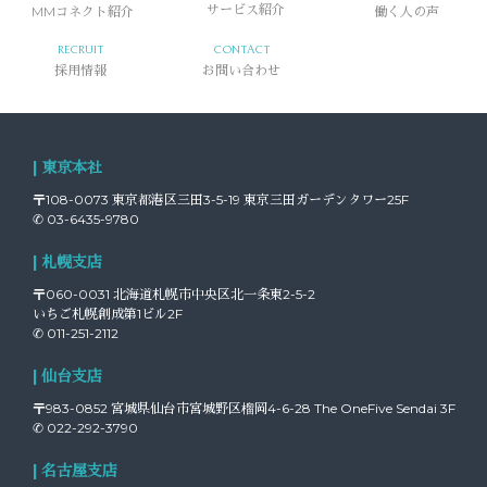
MMコネクト紹介
サービス紹介
働く人の声
RECRUIT
CONTACT
採用情報
お問い合わせ
| 東京本社
〒108-0073 東京都港区三田3-5-19 東京三田ガーデンタワー25F
✆ 03-6435-9780
| 札幌支店
〒060-0031 北海道札幌市中央区北一条東2-5-2
いちご札幌創成第1ビル2F
✆ 011-251-2112
| 仙台支店
〒983-0852 宮城県仙台市宮城野区榴岡4-6-28 The OneFive Sendai 3F
✆ 022-292-3790
| 名古屋支店