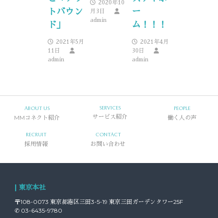
2020年10
ー
トバウン
月3日
admin
ム！！！
ド」
2021年4月
2021年5月
30日
11日
admin
admin
SERVICES
ABOUT US
PEOPLE
MMコネクト紹介
サービス紹介
働く人の声
RECRUIT
CONTACT
採用情報
お問い合わせ
| 東京本社
〒108-0073 東京都港区三田3-5-19 東京三田ガーデンタワー25F
✆ 03-6435-9780