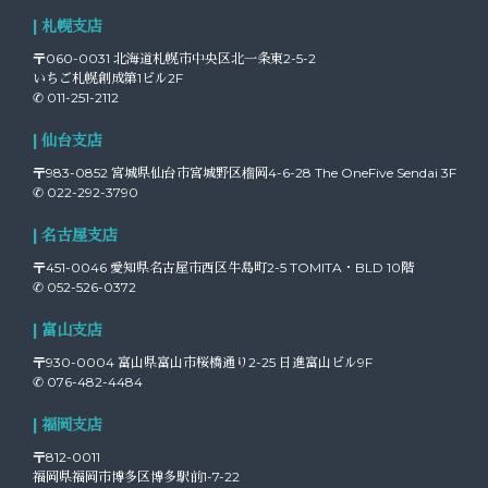
| 札幌支店
〒060-0031 北海道札幌市中央区北一条東2-5-2
いちご札幌創成第1ビル2F
✆ 011-251-2112
| 仙台支店
〒983-0852 宮城県仙台市宮城野区榴岡4-6-28 The OneFive Sendai 3F
✆ 022-292-3790
| 名古屋支店
〒451-0046 愛知県名古屋市西区牛島町2-5 TOMITA・BLD 10階
✆ 052-526-0372
| 富山支店
〒930-0004 富山県富山市桜橋通り2-25 日進富山ビル9F
✆ 076-482-4484
| 福岡支店
〒812-0011
福岡県福岡市博多区博多駅前1-7-22