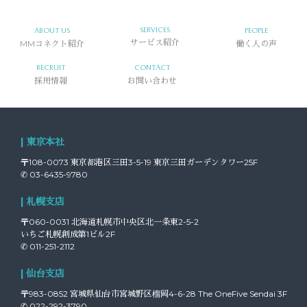
SERVICES
ABOUT US
PEOPLE
MMコネクト紹介
サービス紹介
働く人の声
RECRUIT
CONTACT
採用情報
お問い合わせ
| 東京本社
〒108-0073 東京都港区三田3-5-19 東京三田ガーデンタワー25F
✆ 03-6435-9780
| 札幌支店
〒060-0031 北海道札幌市中央区北一条東2-5-2
いちご札幌創成第1ビル2F
✆ 011-251-2112
| 仙台支店
〒983-0852 宮城県仙台市宮城野区榴岡4-6-28 The OneFive Sendai 3F
✆ 022-292-3790