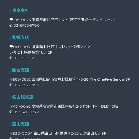
| 東京本社
〒108-0073 東京都港区三田3-5-19 東京三田ガーデンタワー25F
✆ 03-6435-9780
| 札幌支店
〒060-0031 北海道札幌市中央区北一条東2-5-2
いちご札幌創成第1ビル2F
✆ 011-251-2112
| 仙台支店
〒983-0852 宮城県仙台市宮城野区榴岡4-6-28 The OneFive Sendai 3F
✆ 022-292-3790
| 名古屋支店
〒451-0046 愛知県名古屋市西区牛島町2-5 TOMITA・BLD 10階
✆ 052-526-0372
| 富山支店
〒930-0004 富山県富山市桜橋通り2-25 日進富山ビル9F
✆ 076-482-4484