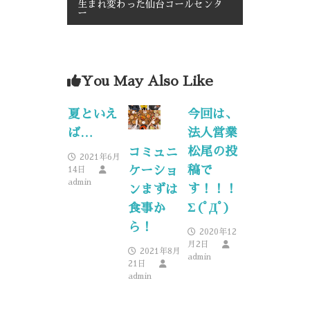
生まれ変わった仙台コールセンタ
ー
You May Also Like
夏といえ
今回は、
ば…
法人営業
松尾の投
コミュニ
2021年6月
稿で
ケーショ
14日
admin
す！！！
ンまずは
Σ(ﾟДﾟ)
食事か
ら！
2020年12
月2日
2021年8月
admin
21日
admin