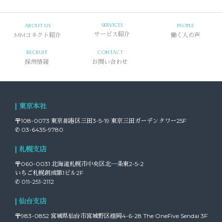
SERVICES
ABOUT US
PEOPLE
MMコネクト紹介
サービス紹介
働く人の声
RECRUIT
CONTACT
採用情報
お問い合わせ
| 東京本社
〒108-0073 東京都港区三田3-5-19 東京三田ガーデンタワー25F
✆ 03-6435-9780
| 札幌支店
〒060-0031 北海道札幌市中央区北一条東2-5-2
いちご札幌創成第1ビル2F
✆ 011-251-2112
| 仙台支店
〒983-0852 宮城県仙台市宮城野区榴岡4-6-28 The OneFive Sendai 3F