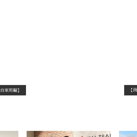
【商
と自家用編】