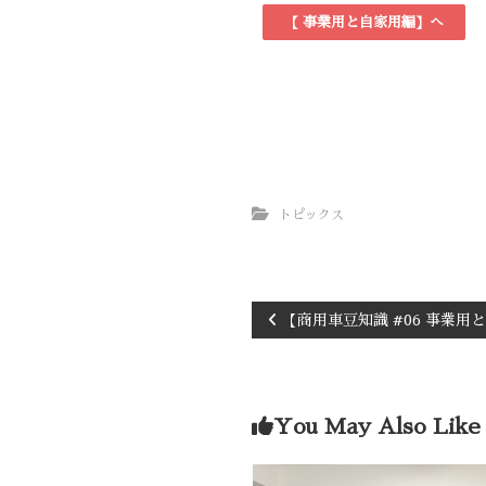
【 事業用と自家用編】へ
トピックス
【商用車豆知識 #06 事業用
You May Also Like