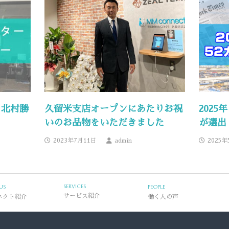
 北村勝
久留米支店オープンにあたりお祝
202
いのお品物をいただきました
が選出
2023年7月11日
admin
2025年
SERVICES
US
PEOPLE
ネクト紹介
サービス紹介
働く人の声