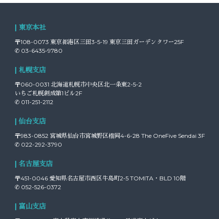
| 東京本社
〒108-0073 東京都港区三田3-5-19 東京三田ガーデンタワー25F
✆ 03-6435-9780
| 札幌支店
〒060-0031 北海道札幌市中央区北一条東2-5-2
いちご札幌創成第1ビル2F
✆ 011-251-2112
| 仙台支店
〒983-0852 宮城県仙台市宮城野区榴岡4-6-28 The OneFive Sendai 3F
✆ 022-292-3790
| 名古屋支店
〒451-0046 愛知県名古屋市西区牛島町2-5 TOMITA・BLD 10階
✆ 052-526-0372
| 富山支店