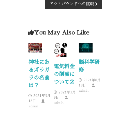
アウトバウンドへの挑戦
You May Also Like
神社にあ
脳科学研
電気料金
るガラガ
修
の削減に
ラの名前
2021年6月
ついて②
は？
18日
admin
2021年3月
2021年3月
9日
18日
admin
admin