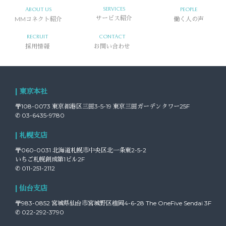
SERVICES
ABOUT US
PEOPLE
MMコネクト紹介
サービス紹介
働く人の声
RECRUIT
CONTACT
採用情報
お問い合わせ
| 東京本社
〒108-0073 東京都港区三田3-5-19 東京三田ガーデンタワー25F
✆ 03-6435-9780
| 札幌支店
〒060-0031 北海道札幌市中央区北一条東2-5-2
いちご札幌創成第1ビル2F
✆ 011-251-2112
| 仙台支店
〒983-0852 宮城県仙台市宮城野区榴岡4-6-28 The OneFive Sendai 3F
✆ 022-292-3790