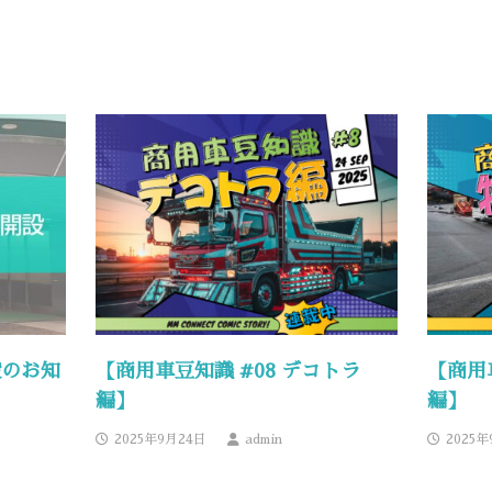
設のお知
【商用車豆知識 #08 デコトラ
【商用
編】
編】
2025年9月24日
admin
2025年